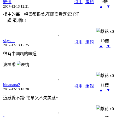
9樓
錦儀
引用
|
編輯
▲
▼
2007-12-13 12:21
樓主的每一幅畫都很美.花開富貴喜氣洋洋.
讚.讚.啊!!!
x
0
skysun
10樓
引用
|
編輯
2007-12-13 15:25
▲
▼
很有中國風的味道
波棒啦
x
0
hinanana2
11樓
引用
|
編輯
2007-12-13 18:20
▲
▼
這感覺不錯~簡單又不失美感~
x
0