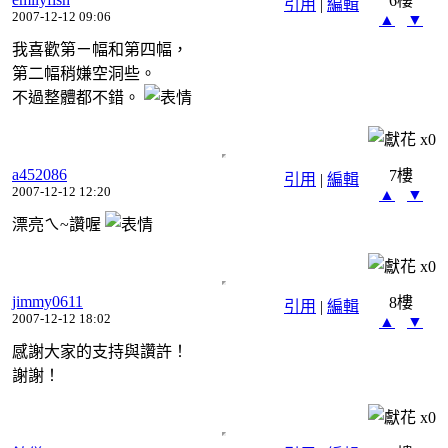
6樓
引用
|
編輯
2007-12-12 09:06
▲
▼
我喜歡第ㄧ幅和第四幅，
第二幅稍嫌空洞些。
不過整體都不錯。
x
0
a452086
7樓
引用
|
編輯
2007-12-12 12:20
▲
▼
漂亮ㄟ~讚喔
x
0
jimmy0611
8樓
引用
|
編輯
2007-12-12 18:02
▲
▼
感謝大家的支持與讚許！
謝謝！
x
0