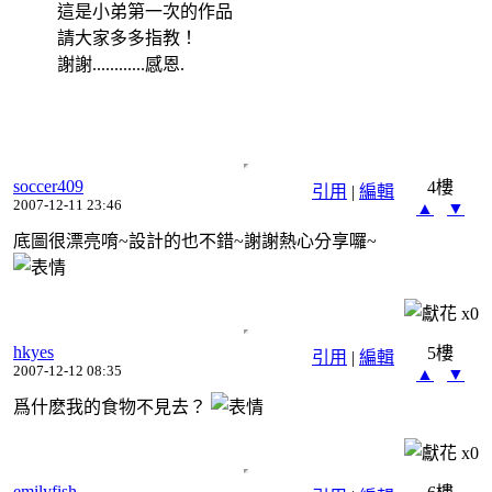
這是小弟第一次的作品
請大家多多指教！
謝謝............感恩.
soccer409
4樓
引用
|
編輯
2007-12-11 23:46
▲
▼
底圖很漂亮唷~設計的也不錯~謝謝熱心分享囉~
x
0
hkyes
5樓
引用
|
編輯
2007-12-12 08:35
▲
▼
爲什麽我的食物不見去？
x
0
emilyfish