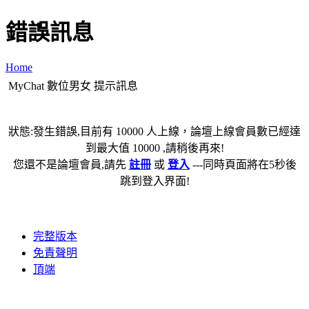
錯誤訊息
Home
MyChat 數位男女 提示訊息
狀態:發生錯誤,目前有 10000 人上線，論壇上線會員數已經達
到最大值 10000 ,請稍後再來!
您還不是論壇會員,請先
註冊
或
登入
---同時頁面將在5秒後
跳到登入界面!
完整版本
免責聲明
頂端