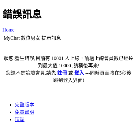
錯誤訊息
Home
MyChat 數位男女 提示訊息
狀態:發生錯誤,目前有 10001 人上線，論壇上線會員數已經達
到最大值 10000 ,請稍後再來!
您還不是論壇會員,請先
註冊
或
登入
---同時頁面將在5秒後
跳到登入界面!
完整版本
免責聲明
頂端