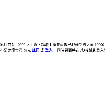
,目前有 10000 人上線，論壇上線會員數已經達到最大值 10000
不是論壇會員,請先
註冊
或
登入
---同時頁面將在5秒後跳到登入