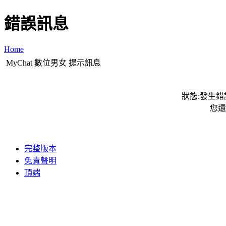
錯誤訊息
Home
MyChat 數位男女 提示訊息
狀態:發生錯誤
您還
完整版本
免責聲明
頂端