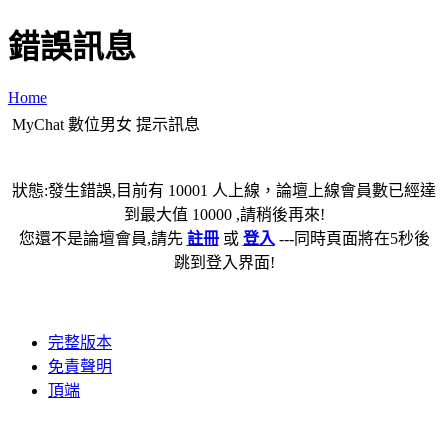
錯誤訊息
Home
MyChat 數位男女 提示訊息
狀態:發生錯誤,目前有 10001 人上線，論壇上線會員數已經達
到最大值 10000 ,請稍後再來!
您還不是論壇會員,請先
註冊
或
登入
---同時頁面將在5秒後
跳到登入界面!
完整版本
免責聲明
頂端