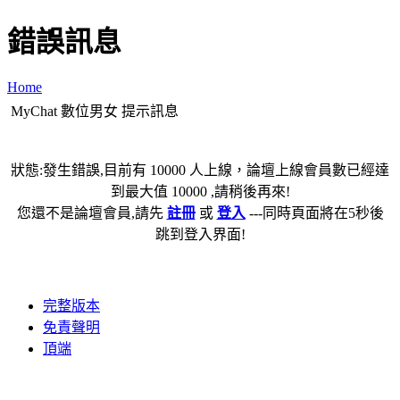
錯誤訊息
Home
MyChat 數位男女 提示訊息
狀態:發生錯誤,目前有 10000 人上線，論壇上線會員數已經達
到最大值 10000 ,請稍後再來!
您還不是論壇會員,請先
註冊
或
登入
---同時頁面將在5秒後
跳到登入界面!
完整版本
免責聲明
頂端