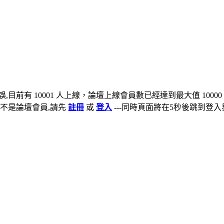
,目前有 10001 人上線，論壇上線會員數已經達到最大值 10000
不是論壇會員,請先
註冊
或
登入
---同時頁面將在5秒後跳到登入