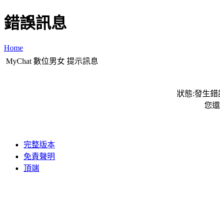
錯誤訊息
Home
MyChat 數位男女 提示訊息
狀態:發生錯誤
您還
完整版本
免責聲明
頂端