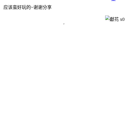
应该蛮好玩的~谢谢分享
x
0