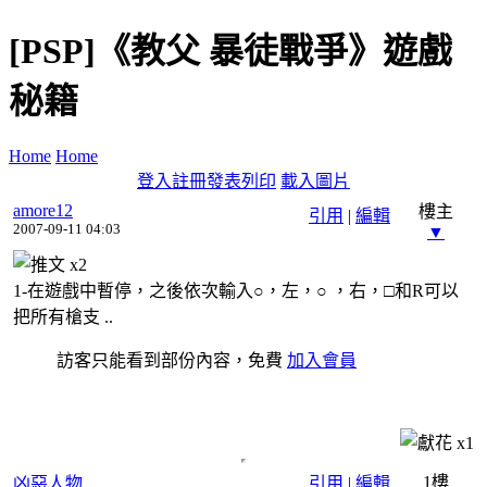
[PSP]《教父 暴徒戰爭》遊戲
秘籍
Home
Home
登入
註冊
發表
列印
載入圖片
amore12
樓主
引用
|
編輯
2007-09-11 04:03
▼
x
2
1-在遊戲中暫停，之後依次輸入○，左，○ ，右，□和R可以
把所有槍支 ..
訪客只能看到部份內容，免費
加入會員
x
1
1樓
凶惡人物
引用
|
編輯