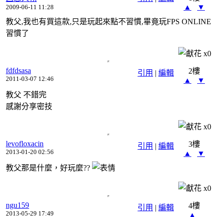
▲
▼
2009-06-11 11:28
教父,我也有買這款,只是玩起來點不習慣,畢竟玩FPS ONLINE
習慣了
x
0
fdfdsasa
2樓
引用
|
編輯
2011-03-07 12:46
▲
▼
教父 不錯完
感謝分享密技
x
0
levofloxacin
3樓
引用
|
編輯
2013-01-20 02:56
▲
▼
教父那是什麼，好玩麼??
x
0
ngu159
4樓
引用
|
編輯
2013-05-29 17:49
▲