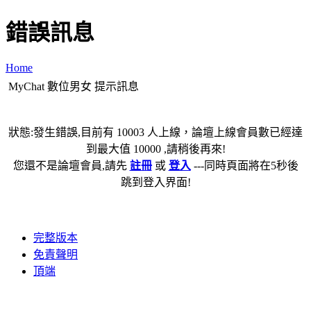
錯誤訊息
Home
MyChat 數位男女 提示訊息
狀態:發生錯誤,目前有 10003 人上線，論壇上線會員數已經達
到最大值 10000 ,請稍後再來!
您還不是論壇會員,請先
註冊
或
登入
---同時頁面將在5秒後
跳到登入界面!
完整版本
免責聲明
頂端