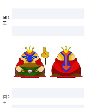
圖 1.
王
圖 2.
王