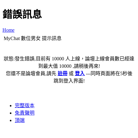
錯誤訊息
Home
MyChat 數位男女 提示訊息
狀態:發生錯誤,目前有 10000 人上線，論壇上線會員數已經達
到最大值 10000 ,請稍後再來!
您還不是論壇會員,請先
註冊
或
登入
---同時頁面將在5秒後
跳到登入界面!
完整版本
免責聲明
頂端