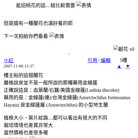
能招桃花的話....蛙比較需要
但是還有一種蘭花也滿好看的耶
下一次拍給你們看看
x
0
5樓
小紅
引用
|
編輯
▲
▼
2007-11-06 13:37
樓主貼的這個蘭花
嚴格說來並不是一般所說的那種藥用金線蓮
正確說這是：血葉蘭/石蠶/美國金線蓮(Ludisia discolor)
藥用的是：金線蓮(連)/台灣金線蓮(Anoectochilus formosanus
Hayata) 是金線蓮屬 (Anoectochilus) 的小型地生蘭
植株大小、葉片紋路....都可以看出有很大的不同
栽培環境也差異非常大
當然價格也差很多喔