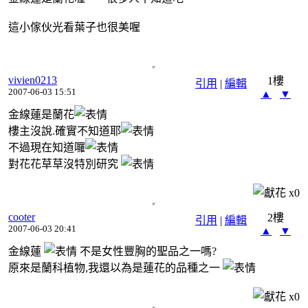
這小傢伙光看葉子也很美喔
vivien0213
1樓
引用
|
編輯
2007-06-03 15:51
▲
▼
金線蓮是蘭花
樓主沒說.確實不知道耶
不過現在知道囉
對花花草草沒特別研究
x
0
cooter
2樓
引用
|
編輯
2007-06-03 20:41
▲
▼
金線蓮
不是女性豐胸的聖品之一嗎?
原來是蘭科植物,我還以為是蓮花的品種之一
x
0