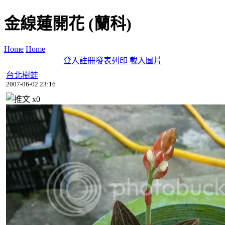
金線蓮開花 (蘭科)
Home
Home
登入
註冊
發表
列印
載入圖片
台北樹蛙
2007-06-02 23:16
x
0