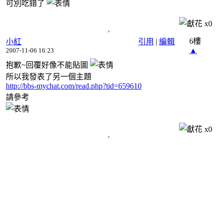
可別吃錯了
x
0
6樓
小紅
引用
|
編輯
▲
2007-11-06 16:23
抱歉~回覆好像不能貼圖
所以我發表了另一個主題
http://bbs-mychat.com/read.php?tid=659610
請參考
x
0