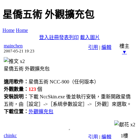
星僑五術 外觀擴充包
Home
Home
登入
註冊
發表
列印
載入圖片
mainchen
樓主
引用
|
編輯
2007-05-21 19:23
▼
x
2
星僑五術 外觀擴充包
適用軟件：
星僑五術 NCC-900（任何版本）
外觀數量：
123
個
安裝說明：
下載 NccSkin.exe 後並執行安裝，重新開啟星僑
五術，由［設定］->［系統參數設定］->［外觀］來選取。
下載位置：
外觀擴充包
x
2
chinkc
1樓
引用
|
編輯