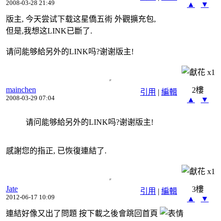
2008-03-28 21:49
▲
▼
版主, 今天尝试下载这星僑五術 外觀擴充包,
但是,我想这LINK已斷了.
请问能够給另外的LINK吗?谢谢版主!
x
1
mainchen
2樓
引用
|
編輯
2008-03-29 07:04
▲
▼
请问能够給另外的LINK吗?谢谢版主!
感謝您的指正, 已恢復連結了.
x
1
Jate
3樓
引用
|
編輯
2012-06-17 10:09
▲
▼
連結好像又出了問題 按下載之後會跳回首頁