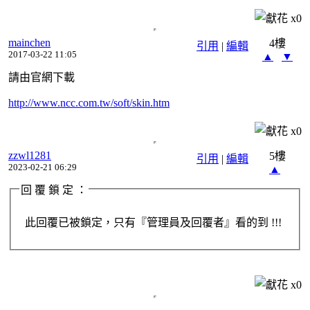
x
0
mainchen
4樓
引用
|
編輯
2017-03-22 11:05
▲
▼
請由官網下載
http://www.ncc.com.tw/soft/skin.htm
x
0
zzwl1281
5樓
引用
|
編輯
2023-02-21 06:29
▲
回 覆 鎖 定 ：
此回覆已被鎖定，只有『管理員及回覆者』看的到 !!!
x
0