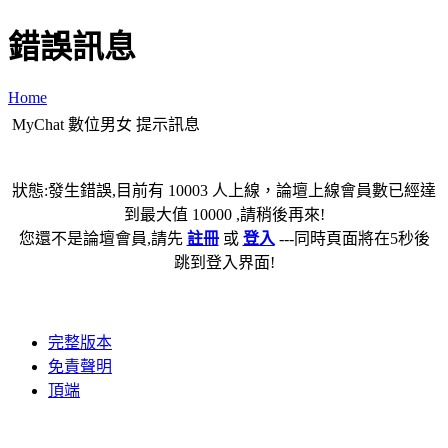
錯誤訊息
Home
MyChat 數位男女 提示訊息
狀態:發生錯誤,目前有 10003 人上線，論壇上線會員數已經達
到最大值 10000 ,請稍後再來!
您還不是論壇會員,請先
註冊
或
登入
---同時頁面將在5秒後
跳到登入界面!
完整版本
免責聲明
頂端