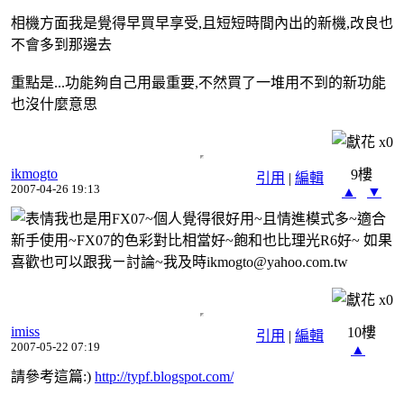
相機方面我是覺得早買早享受,且短短時間內出的新機,改良也
不會多到那邊去
重點是...功能夠自己用最重要,不然買了一堆用不到的新功能
也沒什麼意思
x
0
ikmogto
9樓
引用
|
編輯
2007-04-26 19:13
▲
▼
我也是用FX07~個人覺得很好用~且情進模式多~適合
新手使用~FX07的色彩對比相當好~飽和也比理光R6好~ 如果
喜歡也可以跟我ㄧ討論~我及時ikmogto@yahoo.com.tw
x
0
imiss
10樓
引用
|
編輯
2007-05-22 07:19
▲
請參考這篇:)
http://typf.blogspot.com/