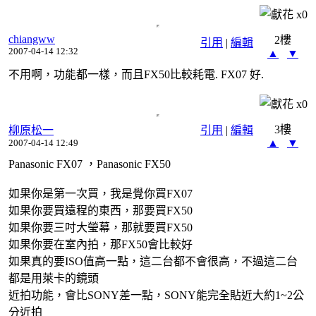
x
0
chiangww
2樓
引用
|
編輯
2007-04-14 12:32
▲
▼
不用啊，功能都一樣，而且FX50比較耗電. FX07 好.
x
0
3樓
柳原松一
引用
|
編輯
▲
▼
2007-04-14 12:49
Panasonic FX07 ，Panasonic FX50
如果你是第一次買，我是覺你買FX07
如果你要買遠程的東西，那要買FX50
如果你要三吋大瑩幕，那就要買FX50
如果你要在室內拍，那FX50會比較好
如果真的要ISO值高一點，這二台都不會很高，不過這二台
都是用萊卡的鏡頭
近拍功能，會比SONY差一點，SONY能完全貼近大約1~2公
分近拍