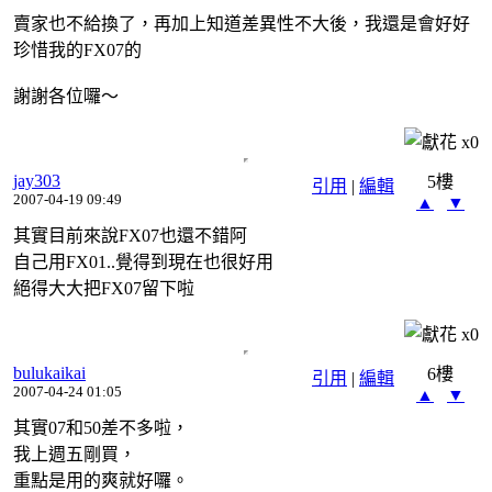
賣家也不給換了，再加上知道差異性不大後，我還是會好好
珍惜我的FX07的
謝謝各位囉～
x
0
jay303
5樓
引用
|
編輯
2007-04-19 09:49
▲
▼
其實目前來說FX07也還不錯阿
自己用FX01..覺得到現在也很好用
絕得大大把FX07留下啦
x
0
bulukaikai
6樓
引用
|
編輯
2007-04-24 01:05
▲
▼
其實07和50差不多啦，
我上週五剛買，
重點是用的爽就好囉。