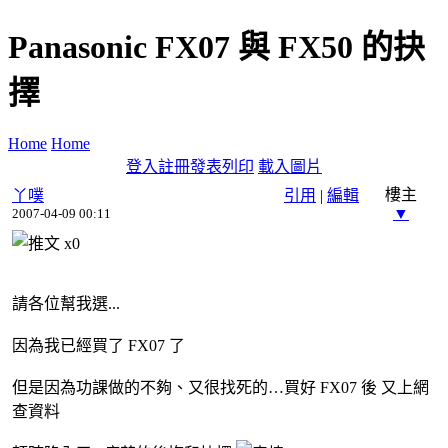
Panasonic FX07 與 FX50 的抉
擇
Home
Home
登入
註冊
發表
列印
載入圖片
樓主
丫噗
引用
|
編輯
▼
2007-04-09 00:11
x
0
請各位幫我選...
因為我已經買了 FX07 了
但是因為功課做的不夠、又很找死的…買好 FX07 後 又上網
查資料