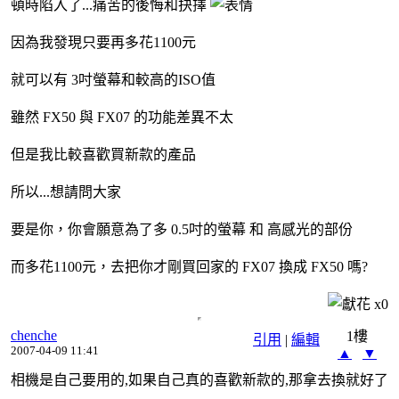
頓時陷入了...痛苦的後悔和抉擇
因為我發現只要再多花1100元
就可以有 3吋螢幕和較高的ISO值
雖然 FX50 與 FX07 的功能差異不太
但是我比較喜歡買新款的產品
所以...想請問大家
要是你，你會願意為了多 0.5吋的螢幕 和 高感光的部份
而多花1100元，去把你才剛買回家的 FX07 換成 FX50 嗎?
x
0
chenche
1樓
引用
|
編輯
2007-04-09 11:41
▲
▼
相機是自己要用的,如果自己真的喜歡新款的,那拿去換就好了