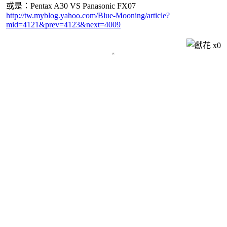
或是：Pentax A30 VS Panasonic FX07
http://tw.myblog.yahoo.com/Blue-Mooning/article?
mid=4121&prev=4123&next=4009
x
0