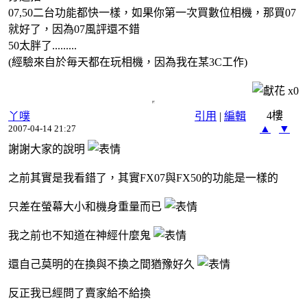
07,50二台功能都快一樣，如果你第一次買數位相機，那買07
就好了，因為07風評還不錯
50太胖了.........
(經驗來自於毎天都在玩相機，因為我在某3C工作)
x
0
4樓
丫噗
引用
|
編輯
▲
▼
2007-04-14 21:27
謝謝大家的說明
之前其實是我看錯了，其實FX07與FX50的功能是一樣的
只差在螢幕大小和機身重量而已
我之前也不知道在神經什麼鬼
還自己莫明的在換與不換之間猶豫好久
反正我已經問了賣家給不給換