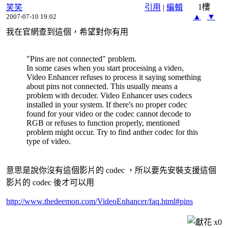
1樓
笑笑
引用
|
編輯
▲
▼
2007-07-10 19:02
我在官網查到這個，希望對你有用
"Pins are not connected" problem.
In some cases when you start processing a video,
Video Enhancer refuses to process it saying something
about pins not connected. This usually means a
problem with decoder. Video Enhancer uses codecs
installed in your system. If there's no proper codec
found for your video or the codec cannot decode to
RGB or refuses to function properly, mentioned
problem might occur. Try to find anther codec for this
type of video.
意思是說你沒有這個影片的 codec ，所以要先安裝支援這個
影片的 codec 後才可以用
http://www.thedeemon.com/VideoEnhancer/faq.html#pins
x
0