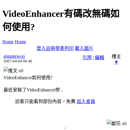
VideoEnhancer有碼改無碼如
何使用?
Home
Home
登入
註冊
發表
列印
載入圖片
gigantewoo
樓主
引用
|
編輯
2007-04-04 06:46
▼
x
0
VideoEnhancer如何使用?
最近安裝了VideoEnhancer想 ..
訪客只能看到部份內容，免費
加入會員
x
0