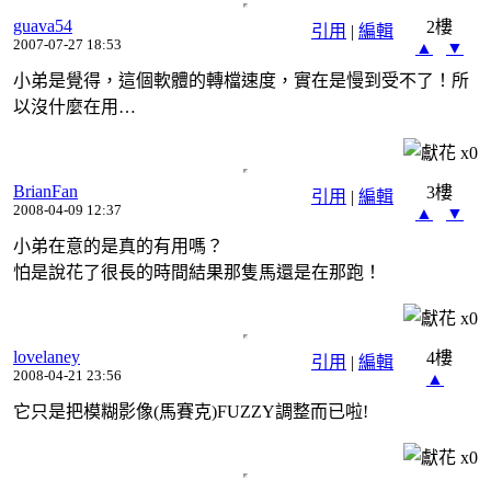
guava54
2樓
引用
|
編輯
2007-07-27 18:53
▲
▼
小弟是覺得，這個軟體的轉檔速度，實在是慢到受不了！所
以沒什麼在用…
x
0
BrianFan
3樓
引用
|
編輯
2008-04-09 12:37
▲
▼
小弟在意的是真的有用嗎？
怕是說花了很長的時間結果那隻馬還是在那跑！
x
0
lovelaney
4樓
引用
|
編輯
2008-04-21 23:56
▲
它只是把模糊影像(馬賽克)FUZZY調整而已啦!
x
0