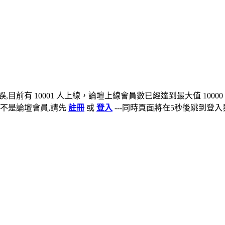
,目前有 10001 人上線，論壇上線會員數已經達到最大值 10000
不是論壇會員,請先
註冊
或
登入
---同時頁面將在5秒後跳到登入