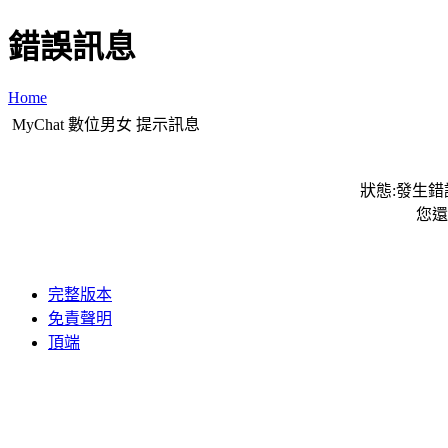
錯誤訊息
Home
MyChat 數位男女 提示訊息
狀態:發生錯誤
您還
完整版本
免責聲明
頂端