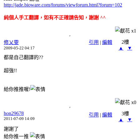
http://jade.bioware.com/forums/viewforum.html?forum=102
純個人手工翻譯，如有不正確請告知，謝謝 ^^
x
1
2樓
修乂雯
引用
|
編輯
▲
▼
2009-05-22 04:17
都是自己翻譯的??
超強!!
給你推推喔!
x
0
hon29678
3樓
引用
|
編輯
2011-07-09 14:09
▲
▼
謝謝了
給你推一推