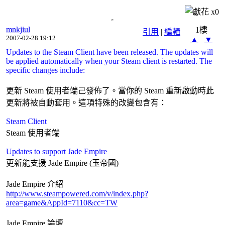
x
0
mnkjiul
1樓
引用
|
編輯
2007-02-28 19:12
▲
▼
Updates to the Steam Client have been released. The updates will
be applied automatically when your Steam client is restarted. The
specific changes include:
更新 Steam 使用者端己發佈了。當你的 Steam 重新啟動時此
更新將被自動套用。這項特殊的改變包含有：
Steam Client
Steam 使用者端
Updates to support Jade Empire
更新能支援 Jade Empire (玉帝國)
Jade Empire 介紹
http://www.steampowered.com/v/index.php?
area=game&AppId=7110&cc=TW
Jade Empire 論壇