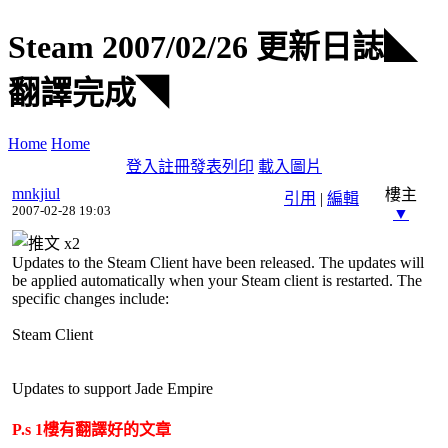
Steam 2007/02/26 更新日誌◣
翻譯完成◥
Home
Home
登入
註冊
發表
列印
載入圖片
mnkjiul
樓主
引用
|
編輯
2007-02-28 19:03
▼
x
2
Updates to the Steam Client have been released. The updates will
be applied automatically when your Steam client is restarted. The
specific changes include:
Steam Client
Updates to support Jade Empire
P.s 1樓有翻譯好的文章