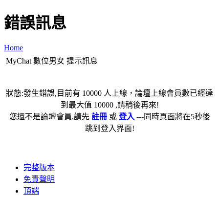
錯誤訊息
Home
MyChat 數位男女 提示訊息
狀態:發生錯誤,目前有 10000 人上線，論壇上線會員數已經達
到最大值 10000 ,請稍後再來!
您還不是論壇會員,請先
註冊
或
登入
---同時頁面將在5秒後
跳到登入界面!
完整版本
免責聲明
頂端