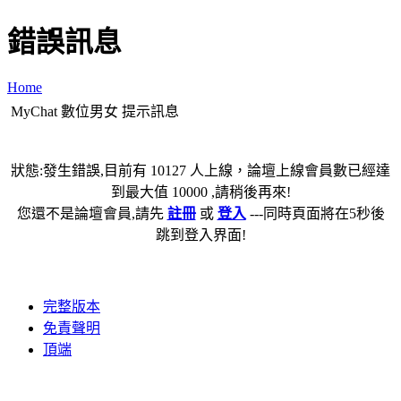
錯誤訊息
Home
MyChat 數位男女 提示訊息
狀態:發生錯誤,目前有 10127 人上線，論壇上線會員數已經達
到最大值 10000 ,請稍後再來!
您還不是論壇會員,請先
註冊
或
登入
---同時頁面將在5秒後
跳到登入界面!
完整版本
免責聲明
頂端