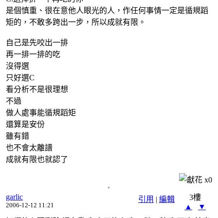
是個慎重、很在意他人眼光的人，作任何事情一定是循規蹈
矩的，不敢多跨出一步，所以成就有限。
自己是先咬出一排
再一排一排的吃
沒得選
只好選C
看分析不是很理想
不過
做人處事能循規蹈矩
還算是安份
雖有錯
也不會太離譜
成就有限也就認了
x
0
garlic
3樓
引用
|
編輯
2006-12-12 11:21
▲
▼