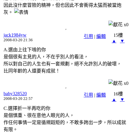
因此沒什麼冒險的精神，但也因此不會衝得太猛而被當炮
灰。
x
0
jack1984yw
15樓
引用
|
編輯
2008-03-20 21:36
▲
▼
A.選由上往下啃的你
是個很有主見的人，不在乎別人的看法，
所以對自己的人生也有一套規劃，絕不允許別人的破壞，
比同年齡的人還要有成就！
x
0
baby328520
16樓
引用
|
編輯
2008-03-20 22:57
▲
▼
C.選擇折一半再吃的你
是個慎重、很在意他人眼光的人，
作任何事情一定是循規蹈矩的，不敢多跨出一步，所以成就
有限。