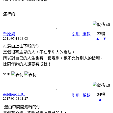
滿準的~
x
0
23樓
千原翼
引用
|
編輯
▲
▼
2011-07-18 13:03
A.選由上往下啃的你
是個很有主見的人，不在乎別人的看法，
所以對自己的人生也有一套規劃，絕不允許別人的破壞，
比同年齡的人還要有成就！
??!!!
x
0
goldhero1101
24樓
引用
|
編輯
2017-09-08 11:27
▲
.選由中間開始啃的你
是個有心機、不輕易表達自己的人，