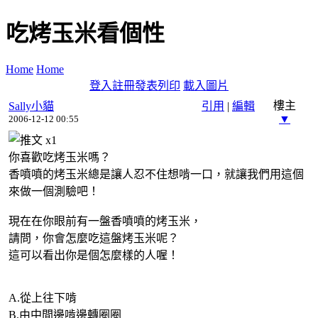
吃烤玉米看個性
Home
Home
登入
註冊
發表
列印
載入圖片
樓主
Sally小貓
引用
|
編輯
▼
2006-12-12 00:55
x
1
你喜歡吃烤玉米嗎？
香噴噴的烤玉米總是讓人忍不住想啃一口，就讓我們用這個
來做一個測驗吧！
現在在你眼前有一盤香噴噴的烤玉米，
請問，你會怎麼吃這盤烤玉米呢？
這可以看出你是個怎麼樣的人喔！
A.從上往下啃
B.由中間邊啃邊轉圈圈