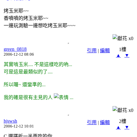
烤玉米耶~~
香噴噴的烤玉米耶~~
一邊玩測驗一邊想吃烤玉米耶~~~
x
0
green_0818
1樓
引用
|
編輯
2006-12-12 08:06
▲
▼
其實啃玉米.... 不是這樣吃的吶...
可是這是最類似的了....
所以囉~ 還蠻準的...
我的確是很有主見的人
...
x
0
hjswsh
2樓
引用
|
編輯
2006-12-12 10:01
▲
▼
C.選擇折一半再吃的你