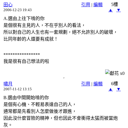
5樓
田心
引用
|
編輯
▲
▼
2006-12-23 19:43
A.選由上往下啃的你
是個很有主見的人，不在乎別人的看法，
所以對自己的人生也有一套規劃，絕不允許別人的破壞，
比同年齡的人還要有成就！
****************
我是很有自己想法的啦
x
0
6樓
嘯月
引用
|
編輯
▲
▼
2007-11-12 13:15
B.選由中間開始啃的你
是個有心機、不輕易表達自己的人，
通常都是先看別人怎麼做後才跟進，
因此沒什麼冒險的精神，但也因此不會衝得太猛而被當炮
灰。