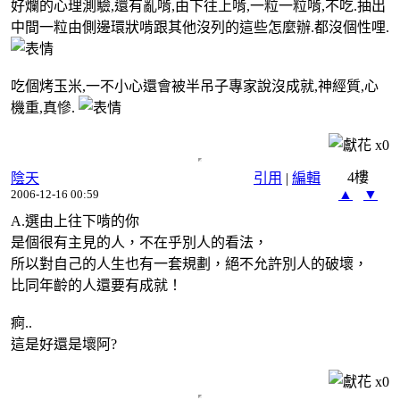
好爛的心理測驗,還有亂啃,由下往上啃,一粒一粒啃,不吃.抽出
中間一粒由側邊環狀啃跟其他沒列的這些怎麼辦.都沒個性哩.
吃個烤玉米,一不小心還會被半吊子專家說沒成就,神經質,心
機重,真慘.
x
0
4樓
陰天
引用
|
編輯
▲
▼
2006-12-16 00:59
A.選由上往下啃的你
是個很有主見的人，不在乎別人的看法，
所以對自己的人生也有一套規劃，絕不允許別人的破壞，
比同年齡的人還要有成就！
痾..
這是好還是壞阿?
x
0