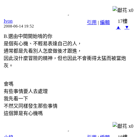
x
0
Ivon
17樓
引用
|
編輯
2008-06-14 19:52
▲
▼
B.選由中間開始啃的你
是個有心機、不輕易表達自己的人，
通常都是先看別人怎麼做後才跟進，
因此沒什麼冒險的精神，但也因此不會衝得太猛而被當炮
灰。
會嗎
有些事情要人去處理
我先看一下
不然又同樣發生那些事情
這個算是有心機嗎
x
0