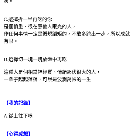
灰。
C.選擇折一半再吃的你
是個慎重、很在意他人眼光的人，
作任何事情一定是循規蹈矩的，不敢多跨出一步，所以成就
有限。
D.選擇切一塊一塊放盤中再吃
這種人是個相當神經質、情緒起伏很大的人，
一輩子起起落落，可說是波瀾萬帳的一生
【我的記錄】
A.從上往下啃
【心得感想】