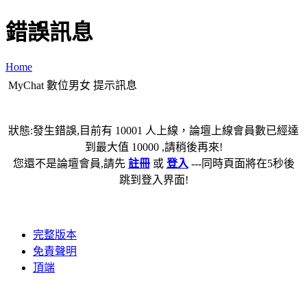
錯誤訊息
Home
MyChat 數位男女 提示訊息
狀態:發生錯誤,目前有 10001 人上線，論壇上線會員數已經達
到最大值 10000 ,請稍後再來!
您還不是論壇會員,請先
註冊
或
登入
---同時頁面將在5秒後
跳到登入界面!
完整版本
免責聲明
頂端