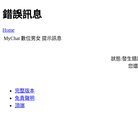
錯誤訊息
Home
MyChat 數位男女 提示訊息
狀態:發生錯誤
您還
完整版本
免責聲明
頂端