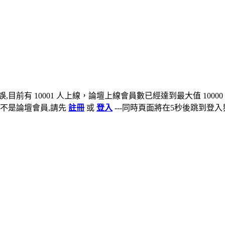
,目前有 10001 人上線，論壇上線會員數已經達到最大值 10000
不是論壇會員,請先
註冊
或
登入
---同時頁面將在5秒後跳到登入