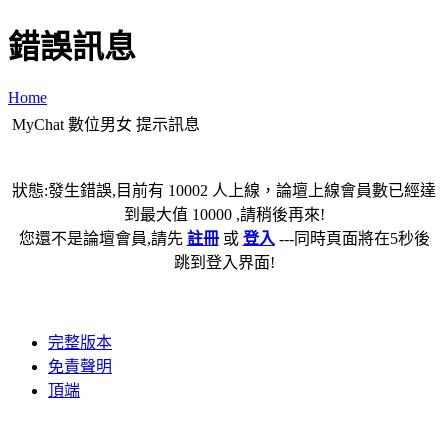
錯誤訊息
Home
MyChat 數位男女 提示訊息
狀態:發生錯誤,目前有 10002 人上線，論壇上線會員數已經達
到最大值 10000 ,請稍後再來!
您還不是論壇會員,請先
註冊
或
登入
---同時頁面將在5秒後
跳到登入界面!
完整版本
免責聲明
頂端