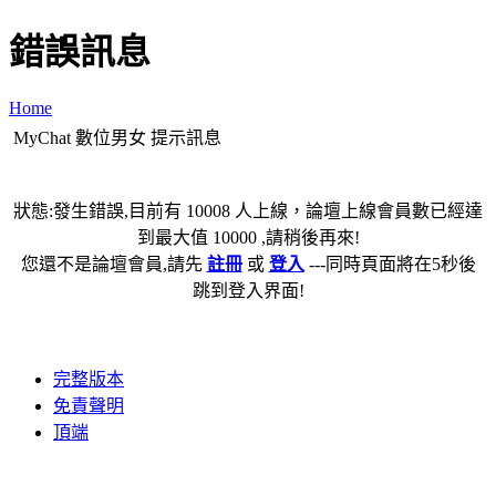
錯誤訊息
Home
MyChat 數位男女 提示訊息
狀態:發生錯誤,目前有 10008 人上線，論壇上線會員數已經達
到最大值 10000 ,請稍後再來!
您還不是論壇會員,請先
註冊
或
登入
---同時頁面將在5秒後
跳到登入界面!
完整版本
免責聲明
頂端