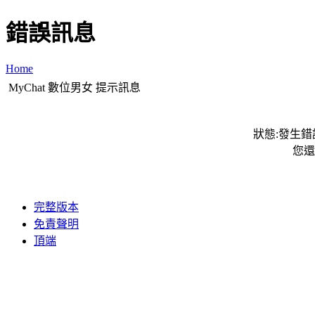
錯誤訊息
Home
MyChat 數位男女 提示訊息
狀態:發生錯誤
您還
完整版本
免責聲明
頂端