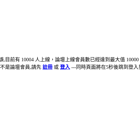
,目前有 10004 人上線，論壇上線會員數已經達到最大值 10000
不是論壇會員,請先
註冊
或
登入
---同時頁面將在5秒後跳到登入