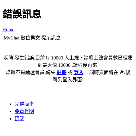
錯誤訊息
Home
MyChat 數位男女 提示訊息
狀態:發生錯誤,目前有 10000 人上線，論壇上線會員數已經達
到最大值 10000 ,請稍後再來!
您還不是論壇會員,請先
註冊
或
登入
---同時頁面將在5秒後
跳到登入界面!
完整版本
免責聲明
頂端