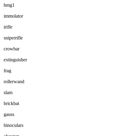
hmg1
immolator
irifle
sniperrifle
crowbar
extinguisher
frag
rollerwand
slam
brickbat
gauss
binoculars