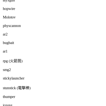
alyxgun
hopwire
Molotov
physcannon
ar2
bugbait
ar1
rpg (火箭筒)
smg2
stickylauncher
stunstick (電擊棒)
thumper
iceaxe