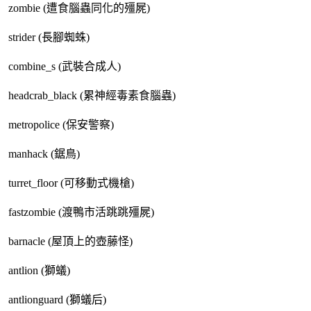
zombie (遭食腦蟲同化的殭屍)
strider (長腳蜘蛛)
combine_s (武裝合成人)
headcrab_black (累神經毒素食腦蟲)
metropolice (保安警察)
manhack (鋸鳥)
turret_floor (可移動式機槍)
fastzombie (渡鴨市活跳跳殭屍)
barnacle (屋頂上的壺藤怪)
antlion (獅蟻)
antlionguard (獅蟻后)