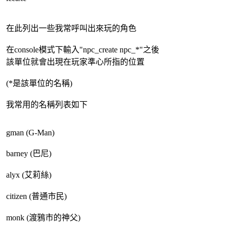
在此列出一些我常呼叫出來玩的角色
在console模式下輸入"npc_create npc_*"之後
該單位就會出現在玩家準心所指的位置
(*是該單位的名稱)
我常用的名稱列表如下
gman (G-Man)
barney (巴尼)
alyx (艾莉絲)
citizen (普通市民)
monk (渡鴉市的神父)