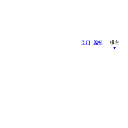
樓主
引用
|
編輯
▼