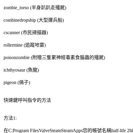
zombie_torso (半身趴趴走殭屍)
combinedropship (大型運兵船)
cscanner (市民掃描器)
rollermine (追蹤地雷)
poisonzombie (附贈三隻累神經毒素食腦蟲的殭屍)
ichthyosaur (魚龍)
pigeon (鴿子)
快速鍵呼叫指令的方法
方法1:
在C:Program FilesValveSteamSteamApps您的帳號名稱half-life