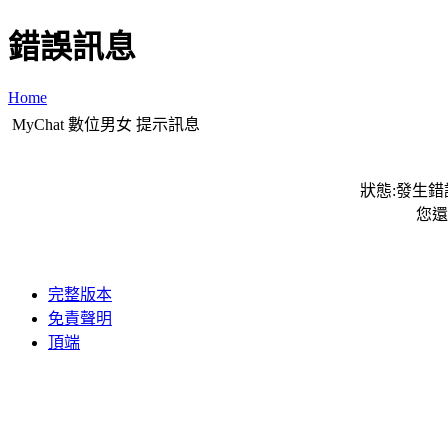
錯誤訊息
Home
MyChat 數位男女 提示訊息
狀態:發生錯誤
您還
完整版本
免責聲明
頂端