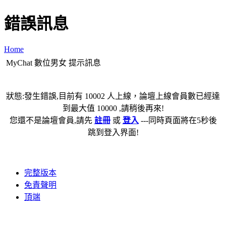
錯誤訊息
Home
MyChat 數位男女 提示訊息
狀態:發生錯誤,目前有 10002 人上線，論壇上線會員數已經達
到最大值 10000 ,請稍後再來!
您還不是論壇會員,請先
註冊
或
登入
---同時頁面將在5秒後
跳到登入界面!
完整版本
免責聲明
頂端