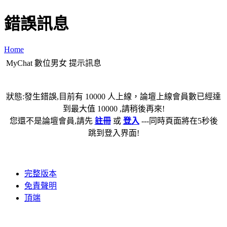
錯誤訊息
Home
MyChat 數位男女 提示訊息
狀態:發生錯誤,目前有 10000 人上線，論壇上線會員數已經達
到最大值 10000 ,請稍後再來!
您還不是論壇會員,請先
註冊
或
登入
---同時頁面將在5秒後
跳到登入界面!
完整版本
免責聲明
頂端