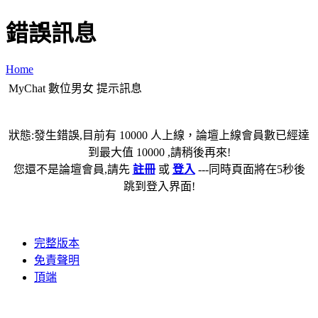
錯誤訊息
Home
MyChat 數位男女 提示訊息
狀態:發生錯誤,目前有 10000 人上線，論壇上線會員數已經達
到最大值 10000 ,請稍後再來!
您還不是論壇會員,請先
註冊
或
登入
---同時頁面將在5秒後
跳到登入界面!
完整版本
免責聲明
頂端