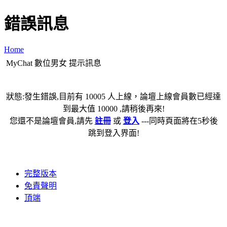
錯誤訊息
Home
MyChat 數位男女 提示訊息
狀態:發生錯誤,目前有 10005 人上線，論壇上線會員數已經達
到最大值 10000 ,請稍後再來!
您還不是論壇會員,請先
註冊
或
登入
---同時頁面將在5秒後
跳到登入界面!
完整版本
免責聲明
頂端