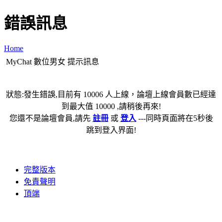
錯誤訊息
Home
MyChat 數位男女 提示訊息
狀態:發生錯誤,目前有 10006 人上線，論壇上線會員數已經達
到最大值 10000 ,請稍後再來!
您還不是論壇會員,請先
註冊
或
登入
---同時頁面將在5秒後
跳到登入界面!
完整版本
免責聲明
頂端