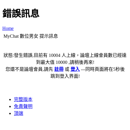
錯誤訊息
Home
MyChat 數位男女 提示訊息
狀態:發生錯誤,目前有 10004 人上線，論壇上線會員數已經達
到最大值 10000 ,請稍後再來!
您還不是論壇會員,請先
註冊
或
登入
---同時頁面將在5秒後
跳到登入界面!
完整版本
免責聲明
頂端