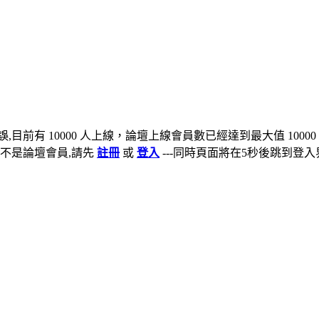
,目前有 10000 人上線，論壇上線會員數已經達到最大值 10000
不是論壇會員,請先
註冊
或
登入
---同時頁面將在5秒後跳到登入