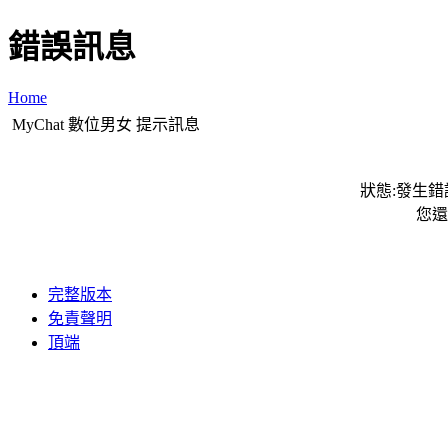
錯誤訊息
Home
MyChat 數位男女 提示訊息
狀態:發生錯誤
您還
完整版本
免責聲明
頂端