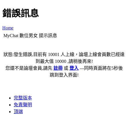
錯誤訊息
Home
MyChat 數位男女 提示訊息
狀態:發生錯誤,目前有 10001 人上線，論壇上線會員數已經達
到最大值 10000 ,請稍後再來!
您還不是論壇會員,請先
註冊
或
登入
---同時頁面將在5秒後
跳到登入界面!
完整版本
免責聲明
頂端