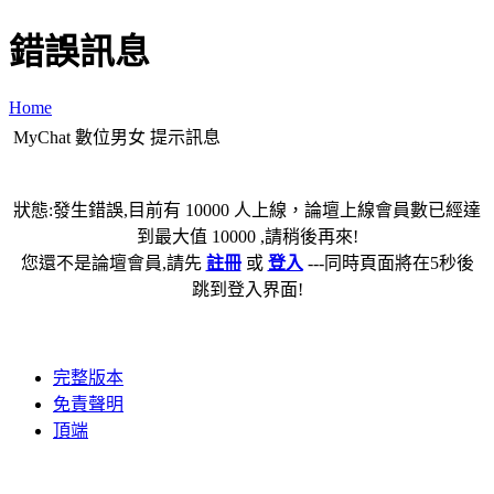
錯誤訊息
Home
MyChat 數位男女 提示訊息
狀態:發生錯誤,目前有 10000 人上線，論壇上線會員數已經達
到最大值 10000 ,請稍後再來!
您還不是論壇會員,請先
註冊
或
登入
---同時頁面將在5秒後
跳到登入界面!
完整版本
免責聲明
頂端