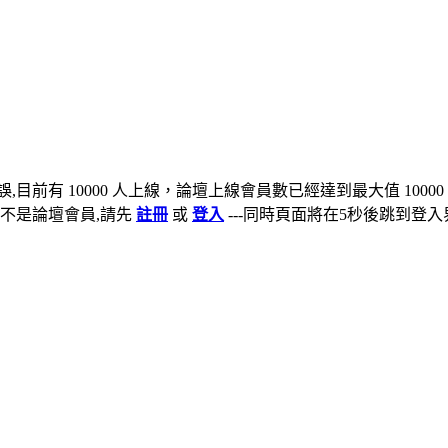
,目前有 10000 人上線，論壇上線會員數已經達到最大值 10000
不是論壇會員,請先
註冊
或
登入
---同時頁面將在5秒後跳到登入