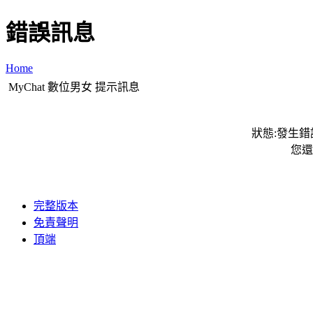
錯誤訊息
Home
MyChat 數位男女 提示訊息
狀態:發生錯誤
您還
完整版本
免責聲明
頂端