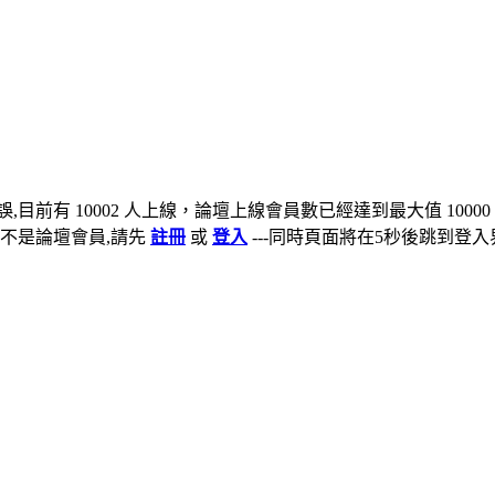
,目前有 10002 人上線，論壇上線會員數已經達到最大值 10000
不是論壇會員,請先
註冊
或
登入
---同時頁面將在5秒後跳到登入