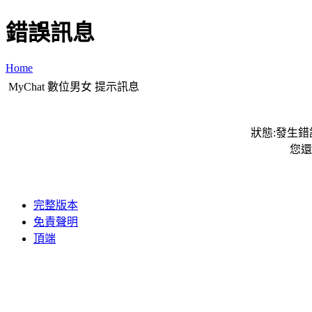
錯誤訊息
Home
MyChat 數位男女 提示訊息
狀態:發生錯誤
您還
完整版本
免責聲明
頂端