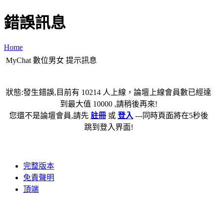
錯誤訊息
Home
MyChat 數位男女 提示訊息
狀態:發生錯誤,目前有 10214 人上線，論壇上線會員數已經達
到最大值 10000 ,請稍後再來!
您還不是論壇會員,請先
註冊
或
登入
---同時頁面將在5秒後
跳到登入界面!
完整版本
免責聲明
頂端