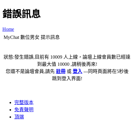
錯誤訊息
Home
MyChat 數位男女 提示訊息
狀態:發生錯誤,目前有 10009 人上線，論壇上線會員數已經達
到最大值 10000 ,請稍後再來!
您還不是論壇會員,請先
註冊
或
登入
---同時頁面將在5秒後
跳到登入界面!
完整版本
免責聲明
頂端