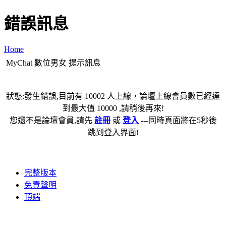
錯誤訊息
Home
MyChat 數位男女 提示訊息
狀態:發生錯誤,目前有 10002 人上線，論壇上線會員數已經達
到最大值 10000 ,請稍後再來!
您還不是論壇會員,請先
註冊
或
登入
---同時頁面將在5秒後
跳到登入界面!
完整版本
免責聲明
頂端