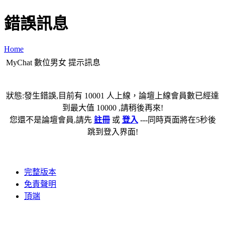
錯誤訊息
Home
MyChat 數位男女 提示訊息
狀態:發生錯誤,目前有 10001 人上線，論壇上線會員數已經達
到最大值 10000 ,請稍後再來!
您還不是論壇會員,請先
註冊
或
登入
---同時頁面將在5秒後
跳到登入界面!
完整版本
免責聲明
頂端