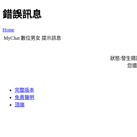
錯誤訊息
Home
MyChat 數位男女 提示訊息
狀態:發生錯誤
您還
完整版本
免責聲明
頂端