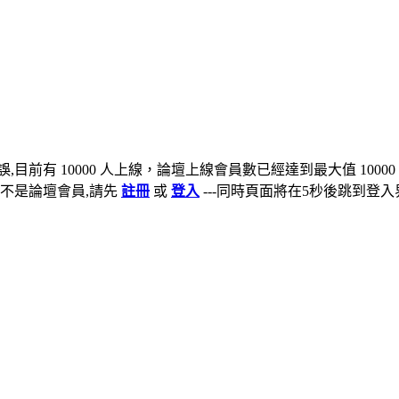
,目前有 10000 人上線，論壇上線會員數已經達到最大值 10000
不是論壇會員,請先
註冊
或
登入
---同時頁面將在5秒後跳到登入