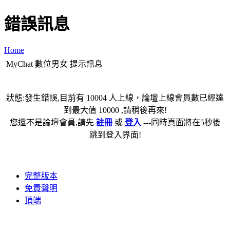
錯誤訊息
Home
MyChat 數位男女 提示訊息
狀態:發生錯誤,目前有 10004 人上線，論壇上線會員數已經達
到最大值 10000 ,請稍後再來!
您還不是論壇會員,請先
註冊
或
登入
---同時頁面將在5秒後
跳到登入界面!
完整版本
免責聲明
頂端