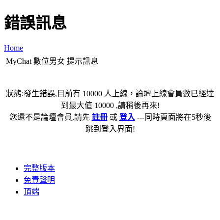
錯誤訊息
Home
MyChat 數位男女 提示訊息
狀態:發生錯誤,目前有 10000 人上線，論壇上線會員數已經達
到最大值 10000 ,請稍後再來!
您還不是論壇會員,請先
註冊
或
登入
---同時頁面將在5秒後
跳到登入界面!
完整版本
免責聲明
頂端