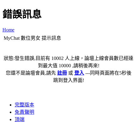
錯誤訊息
Home
MyChat 數位男女 提示訊息
狀態:發生錯誤,目前有 10002 人上線，論壇上線會員數已經達
到最大值 10000 ,請稍後再來!
您還不是論壇會員,請先
註冊
或
登入
---同時頁面將在5秒後
跳到登入界面!
完整版本
免責聲明
頂端