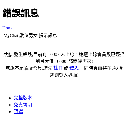
錯誤訊息
Home
MyChat 數位男女 提示訊息
狀態:發生錯誤,目前有 10007 人上線，論壇上線會員數已經達
到最大值 10000 ,請稍後再來!
您還不是論壇會員,請先
註冊
或
登入
---同時頁面將在5秒後
跳到登入界面!
完整版本
免責聲明
頂端