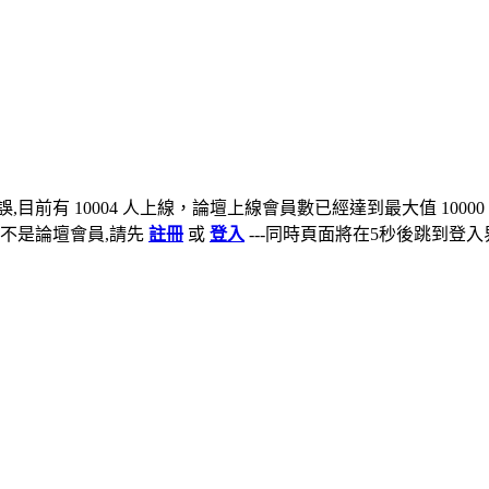
,目前有 10004 人上線，論壇上線會員數已經達到最大值 10000
不是論壇會員,請先
註冊
或
登入
---同時頁面將在5秒後跳到登入