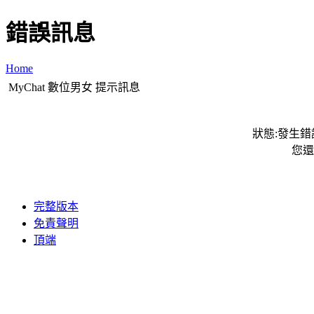
錯誤訊息
Home
MyChat 數位男女 提示訊息
狀態:發生錯誤
您還
完整版本
免責聲明
頂端